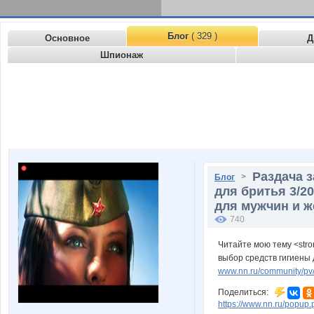
Блог
( 329 )
Основное
Д
Шпионаж
Раздача з
>
Блог
для бритья 3/2
для мужчин и ж
740
Читайте мою тему <stro
выбор средств гигиены 
www.nn.ru/community/pv/s
Поделиться:
https://www.nn.ru/pop