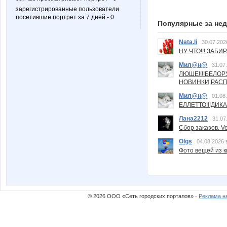
зарегистрированные пользователи
посетившие портрет за 7 дней - 0
Популярные за не
Nata.li
30.07.202
НУ ЧТО!!! ЗАБИ
Мил@н@
31.07
ЛЮШЕ!!!!БЕЛО
НОВИНКИ,РАСП
Мил@н@
01.08
ЕЛЛЕТТО!!!ДИК
Лана2212
31.07
Сбор заказов. Ve
Olgs
04.08.2026 
Фото вещей из ки
© 2026 ООО «Сеть городских порталов» ·
Реклама н