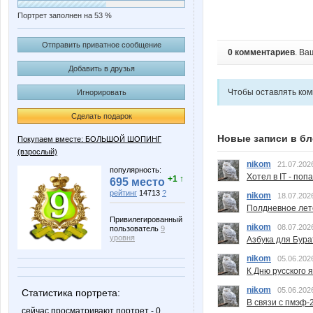
Портрет заполнен на 53 %
Отправить приватное сообщение
0 комментариев
. Ва
Добавить в друзья
Чтобы оставлять ко
Игнорировать
Сделать подарок
Новые записи в бл
Покупаем вместе: БОЛЬШОЙ ШОПИНГ
(взрослый)
nikom
21.07.202
популярность:
Хотел в IT - поп
+1 ↑
695 место
рейтинг
14713
?
nikom
18.07.202
Полдневное лет
Привилегированный
nikom
08.07.202
пользователь
9
уровня
Азбука для Бура
nikom
05.06.202
К Дню русского 
nikom
05.06.202
Статистика портрета:
В связи с пмэф-
сейчас просматривают портрет - 0