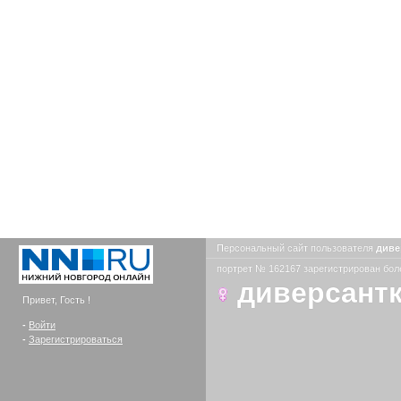
Персональный сайт пользователя
диве
портрет № 162167 зарегистрирован боле
диверсантк
Привет, Гость !
-
Войти
-
Зарегистрироваться